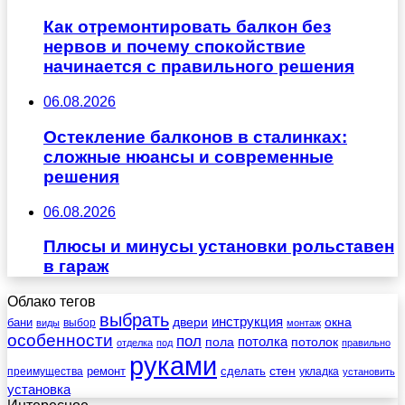
Как отремонтировать балкон без
нервов и почему спокойствие
начинается с правильного решения
06.08.2026
Остекление балконов в сталинках:
сложные нюансы и современные
решения
06.08.2026
Плюсы и минусы установки рольставен
в гараж
Облако тегов
выбрать
инструкция
бани
двери
окна
виды
выбор
монтаж
особенности
пол
пола
потолка
потолок
отделка
под
правильно
руками
стен
ремонт
сделать
преимущества
укладка
установить
установка