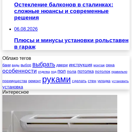
Остекление балконов в сталинках:
сложные нюансы и современные
решения
06.08.2026
Плюсы и минусы установки рольставен
в гараж
Облако тегов
выбрать
инструкция
бани
двери
окна
виды
выбор
монтаж
особенности
пол
пола
потолка
потолок
отделка
под
правильно
руками
стен
ремонт
сделать
преимущества
укладка
установить
установка
Интересное