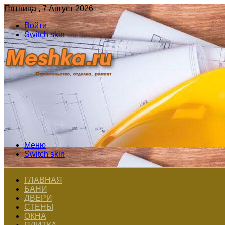
Пятница , 7 Август 2026
Войти
Switch skin
Меню
Switch skin
ГЛАВНАЯ
БАНИ
ДВЕРИ
СТЕНЫ
ОКНА