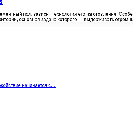
в
 цементный пол, зависит технология его изготовления. Осо
ритории, основная задача которого — выдерживать огром
окойствие начинается с…