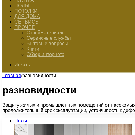
ПЛИТКА
ПОЛЫ
ПОТОЛКИ
ДЛЯ ДОМА
СЕРВИСЫ
ПРОЧЕЕ
Стройматериалы
Сервисные службы
Бытовые вопросы
Книги
Обзор интернета
Искать
Главная
/
разновидности
разновидности
Защиту жилых и промышленных помещений от насекомых, 
продолжительный срок эксплуатации, устойчивость к де
Полы