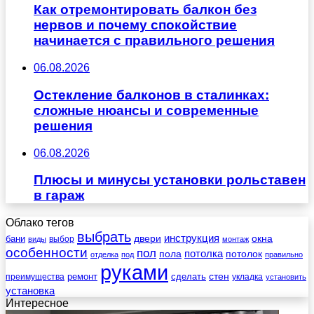
Как отремонтировать балкон без
нервов и почему спокойствие
начинается с правильного решения
06.08.2026
Остекление балконов в сталинках:
сложные нюансы и современные
решения
06.08.2026
Плюсы и минусы установки рольставен
в гараж
Облако тегов
выбрать
инструкция
бани
двери
окна
виды
выбор
монтаж
особенности
пол
пола
потолка
потолок
отделка
под
правильно
руками
стен
ремонт
сделать
преимущества
укладка
установить
установка
Интересное