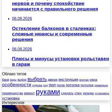
нервов и почему спокойствие
начинается с правильного решения
06.08.2026
Остекление балконов в сталинках:
сложные нюансы и современные
решения
06.08.2026
Плюсы и минусы установки рольставен
в гараж
Облако тегов
выбрать
инструкция
бани
двери
окна
виды
выбор
монтаж
особенности
пол
пола
потолка
потолок
отделка
под
правильно
руками
стен
ремонт
сделать
преимущества
укладка
установить
установка
Интересное