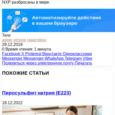
NXP разбросаны в мире.
Теги
apple
iphone
смартфон
29.12.2019
0
Время чтения: 1 минута
Facebook
X
Pinterest
Вконтакте
Одноклассники
Messenger
Messenger
WhatsApp
Telegram
Viber
Поделиться через электронную почту
Печатать
ПОХОЖИЕ СТАТЬИ
Пиросульфит натрия (Е223)
18.12.2022