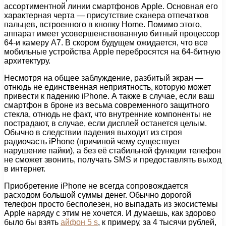
ассортиментной линии смартфонов Apple. Основная его
характерная черта — присутствие сканера отпечатков
пальцев, встроенного в кнопку Home. Помимо этого,
аппарат имеет усовершенствованную битный процессор
64-и камеру А7. В скором будущем ожидается, что все
мобильные устройства Apple перебросятся на 64-битную
архитектуру.
Несмотря на общее заблуждение, разбитый экран —
отнюдь не единственная неприятность, которую может
привести к падению iPhone. А также в случае, если ваш
смартфон в броне из весьма современного защитного
стекла, отнюдь не факт, что внутренние компоненты не
пострадают, в случае, если дисплей останется целым.
Обычно в следствии падения выходит из строя
радиочасть iPhone (причиной чему существует
нарушение пайки), а без её стабильной функции телефон
не сможет звонить, получать SMS и предоставлять выход
в интернет.
Приобретение iPhone не всегда сопровождается
расходом большой суммы денег. Обычно дорогой
телефон просто бесполезен, но выпадать из экосистемы
Apple наряду с этим не хочется. И думаешь, как здорово
было бы взять
айфон 5 s
, к примеру, за 4 тысячи рублей,