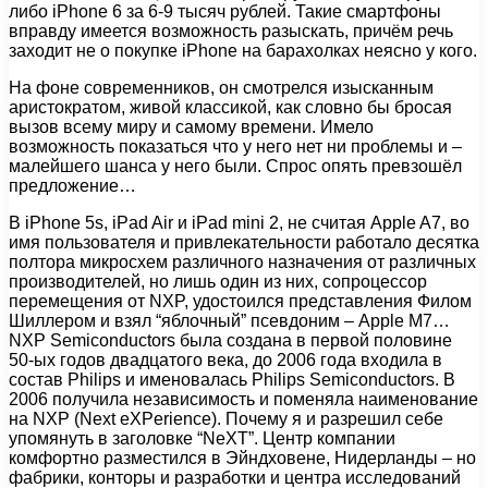
либо iPhone 6 за 6-9 тысяч рублей. Такие смартфоны
вправду имеется возможность разыскать, причём речь
заходит не о покупке iPhone на барахолках неясно у кого.
На фоне современников, он смотрелся изысканным
аристократом, живой классикой, как словно бы бросая
вызов всему миру и самому времени. Имело
возможность показаться что у него нет ни проблемы и –
малейшего шанса у него были. Спрос опять превзошёл
предложение…
В iPhone 5s, iPad Air и iPad mini 2, не считая Apple A7, во
имя пользователя и привлекательности работало десятка
полтора микросхем различного назначения от различных
производителей, но лишь один из них, сопроцессор
перемещения от NXP, удостоился представления Филом
Шиллером и взял “яблочный” псевдоним – Apple M7…
NXP Semiconductors была создана в первой половине
50-ых годов двадцатого века, до 2006 года входила в
состав Philips и именовалась Philips Semiconductors. В
2006 получила независимость и поменяла наименование
на NXP (Next eXPerience). Почему я и разрешил себе
упомянуть в заголовке “NeXT”. Центр компании
комфортно разместился в Эйндховене, Нидерланды – но
фабрики, конторы и разработки и центра исследований