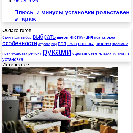
06.08.2026
Плюсы и минусы установки рольставен
в гараж
Облако тегов
выбрать
инструкция
бани
двери
окна
виды
выбор
монтаж
особенности
пол
пола
потолка
потолок
отделка
под
правильно
руками
стен
ремонт
сделать
преимущества
укладка
установить
установка
Интересное