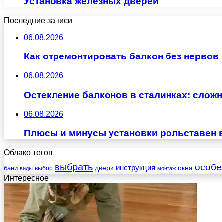
Установка железных дверей
Последние записи
06.08.2026
Как отремонтировать балкон без нервов
06.08.2026
Остекление балконов в сталинках: сло
06.08.2026
Плюсы и минусы установки рольставен 
Облако тегов
выбрать
особе
инструкция
бани
двери
окна
виды
выбор
монтаж
Интересное