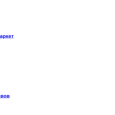
аркет
швов