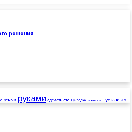
ого решения
руками
установка
стен
ремонт
сделать
ва
укладка
установить