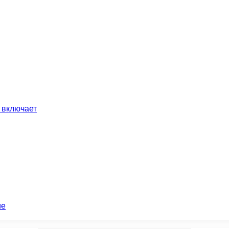
 включает
ие