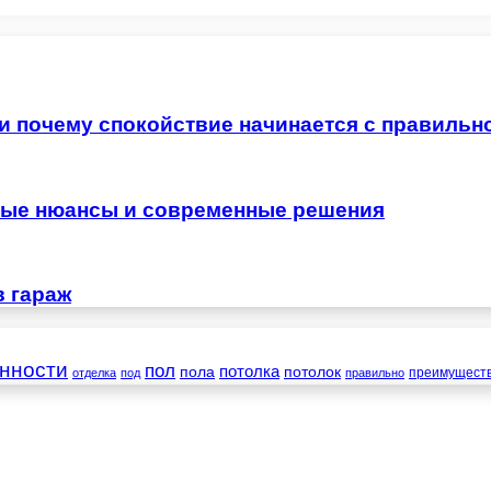
 и почему спокойствие начинается с правильн
жные нюансы и современные решения
в гараж
нности
пол
пола
потолка
потолок
преимущест
отделка
под
правильно