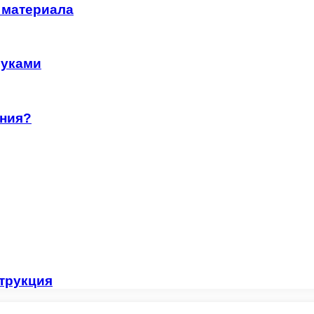
 материала
руками
ания?
струкция