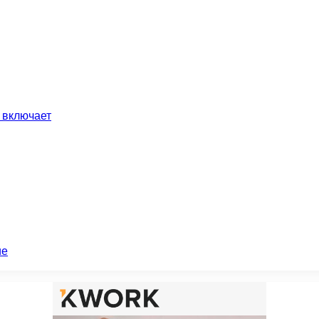
 включает
ие