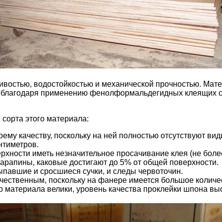
остью, водостойкостью и механической прочностью. Матер
о благодаря применению фенолформальдегидных клеящих см
сорта этого материала:
оему качеству, поскольку на ней полностью отсутствуют ви
нтиметров.
верхности иметь незначительное просачивание клея (не бол
царапины, каковые достигают до 5% от общей поверхности.
ыпавшие и сросшиеся сучки, и следы червоточин.
чественным, поскольку на фанере имеется большое количес
ого материала велики, уровень качества проклейки шпона вы