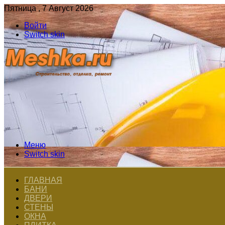
Пятница , 7 Август 2026
Войти
Switch skin
Меню
Switch skin
ГЛАВНАЯ
БАНИ
ДВЕРИ
СТЕНЫ
ОКНА