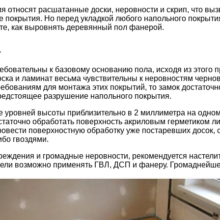
я относят расшатанные доски, неровности и скрип, что вы
е покрытия. Но перед укладкой любого напольного покрыти
те, как выровнять деревянный пол фанерой.
а
бовательны к базовому основанию пола, исходя из этого 
ка и ламинат весьма чувствительны к неровностям черново
ебованиям для монтажа этих покрытий, то замок достаточно
 предстоящее разрушение напольного покрытия.
е уровней высоты приблизительно в 2 миллиметра на одном 
статочно обработать поверхность акриловым герметиком л
овести поверхностную обработку уже постаревших досок, сн
бо гвоздями.
реждения и громадные неровности, рекомендуется настели
цели возможно применять ГВЛ, ДСП и фанеру. Громаднейше