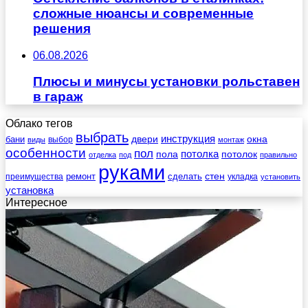
сложные нюансы и современные
решения
06.08.2026
Плюсы и минусы установки рольставен
в гараж
Облако тегов
выбрать
инструкция
бани
двери
окна
виды
выбор
монтаж
особенности
пол
пола
потолка
потолок
отделка
под
правильно
руками
стен
ремонт
сделать
преимущества
укладка
установить
установка
Интересное