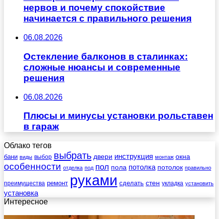
нервов и почему спокойствие
начинается с правильного решения
06.08.2026
Остекление балконов в сталинках:
сложные нюансы и современные
решения
06.08.2026
Плюсы и минусы установки рольставен
в гараж
Облако тегов
выбрать
инструкция
бани
двери
окна
виды
выбор
монтаж
особенности
пол
пола
потолка
потолок
отделка
под
правильно
руками
стен
ремонт
сделать
преимущества
укладка
установить
установка
Интересное