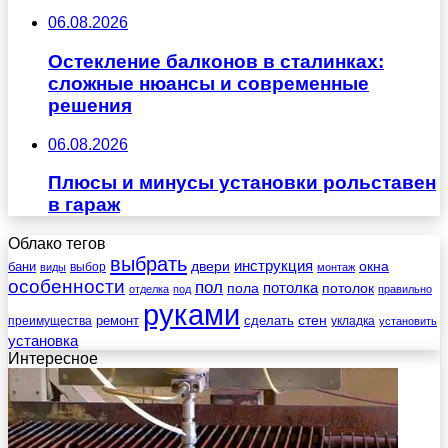
06.08.2026
Остекление балконов в сталинках:
сложные нюансы и современные
решения
06.08.2026
Плюсы и минусы установки рольставен
в гараж
Облако тегов
выбрать
инструкция
бани
двери
окна
виды
выбор
монтаж
особенности
пол
пола
потолка
потолок
отделка
под
правильно
руками
стен
ремонт
сделать
преимущества
укладка
установить
установка
Интересное