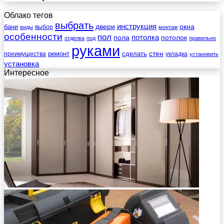
Облако тегов
выбрать
инструкция
бани
двери
окна
виды
выбор
монтаж
особенности
пол
пола
потолка
потолок
отделка
под
правильно
руками
стен
ремонт
сделать
преимущества
укладка
установить
установка
Интересное