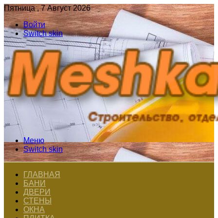
Пятница , 7 Август 2026
Войти
Switch skin
Меню
Switch skin
ГЛАВНАЯ
БАНИ
ДВЕРИ
СТЕНЫ
ОКНА