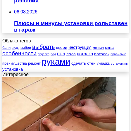
решения
06.08.2026
Плюсы и минусы установки рольставен
в гараж
Облако тегов
выбрать
инструкция
бани
двери
окна
виды
выбор
монтаж
особенности
пол
пола
потолка
потолок
отделка
под
правильно
руками
стен
ремонт
сделать
преимущества
укладка
установить
установка
Интересное