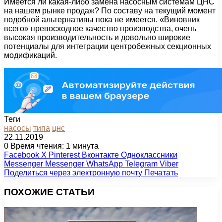
Имеется ли какая-либо замена насосным системам ЦНС
на нашем рынке продаж? По составу на текущий момент
подобной альтернативы пока не имеется. «Виновник
всего» превосходное качество производства, очень
высокая производительность и довольно широкие
потенциалы для интеграции центробежных секционных
модификаций.
Теги
насосы
типа
цнс
22.11.2019
0
Время чтения: 1 минута
Facebook
X
Pinterest
Вконтакте
Одноклассники
Messenger
Messenger
WhatsApp
Telegram
Viber
Поделиться через электронную почту
Печатать
ПОХОЖИЕ СТАТЬИ