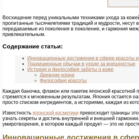
Восхищение перед уникальными техниками ухода за кожей
пропитанные тысячелетиями традиций и мудрости, несут в
передаваемые из поколения в поколение, и гармония межд
привлекательным.
Содержание статьи:
Инновационные достижения в сфере красоты и
Традиционные обычаи в уходе за внешностью
История и философия заботы о коже
Древние корни
Философия красоты
Каждая баночка, флакон или пакетик японской красотной 
стремятся к мгновенным результатам, Япония остается оа
просто списком ингредиентов, а историями, каждая из кот
Известность
японской косметики
превосходит границы это
узнать секреты и достичь внутренней и внешней гармонии
умиротворения, в котором каждый продукт — это не просто 
Инновационные достижения в сфере