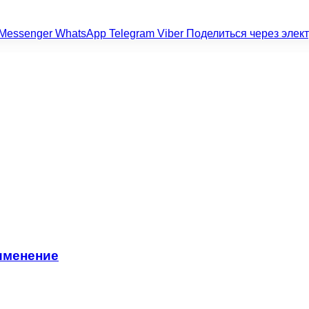
Messenger
WhatsApp
Telegram
Viber
Поделиться через элек
именение