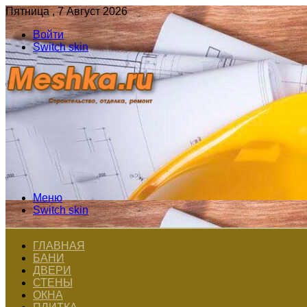
Пятница , 7 Август 2026
Войти
Switch skin
Меню
Switch skin
ГЛАВНАЯ
БАНИ
ДВЕРИ
СТЕНЫ
ОКНА