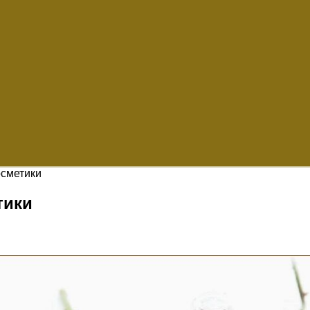
осметики
тики