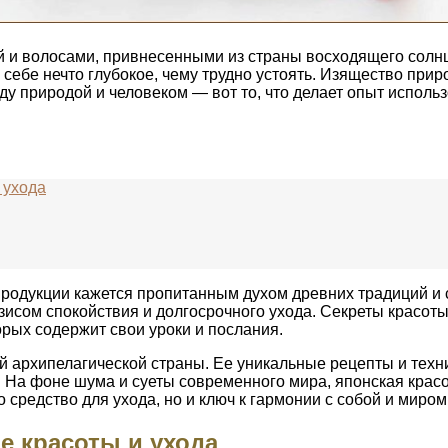
 и волосами, привнесенными из страны восходящего солнц
 себе нечто глубокое, чему трудно устоять. Изящество пр
у природой и человеком — вот то, что делает опыт исполь
 ухода
продукции кажется пропитанным духом древних традиций и с
зисом спокойствия и долгосрочного ухода. Секреты красот
орых содержит свои уроки и послания.
й архипелагической страны. Ее уникальные рецепты и тех
. На фоне шума и суеты современного мира, японская крас
средство для ухода, но и ключ к гармонии с собой и миром 
 красоты и ухода