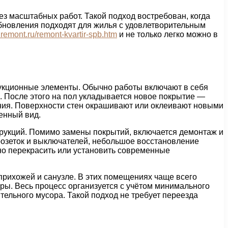
з масштабных работ. Такой подход востребован, когда
обновления подходят для жилья с удовлетворительным
nremont.ru/remont-kvartir-spb.htm
и не только легко можно в
рукционные элементы. Обычно работы включают в себя
. После этого на пол укладывается новое покрытие —
ения. Поверхности стен окрашивают или оклеивают новыми
енный вид.
трукций. Помимо замены покрытий, включается демонтаж и
розеток и выключателей, небольшое восстановление
но перекрасить или установить современные
 прихожей и санузле. В этих помещениях чаще всего
ры. Весь процесс организуется с учётом минимального
ельного мусора. Такой подход не требует переезда