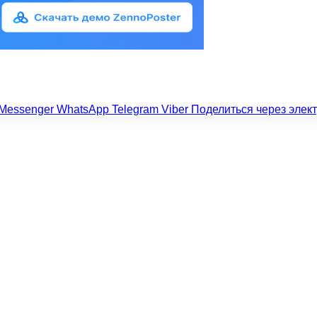
Messenger
WhatsApp
Telegram
Viber
Поделиться через элек