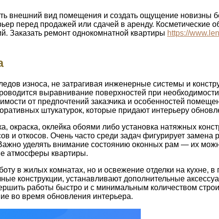
ть внешний вид помещения и создать ощущение новизны бе
рьер перед продажей или сдачей в аренду. Косметические 
ий. Заказать ремонт однокомнатной квартиры
https://www.le
а
ледов износа, не затрагивая инженерные системы и конст
м проводится выравнивание поверхностей при необходимости
исимости от предпочтений заказчика и особенностей помещ
оративных штукатурок, которые придают интерьеру обновл
а, окраска, оклейка обоями либо установка натяжных конс
в и откосов. Очень часто среди задач фигурирует замена 
 Важно уделять внимание состоянию оконных рам — их мож
ние атмосферы квартиры.
оту в жилых комнатах, но и освежение отделки на кухне, в
ные конструкции, устанавливают дополнительные аксессуа
ершить работы быстро и с минимальным количеством строит
ие во время обновления интерьера.