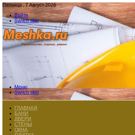
Пятница , 7 Август 2026
Войти
Switch skin
Меню
Switch skin
ГЛАВНАЯ
БАНИ
ДВЕРИ
СТЕНЫ
ОКНА