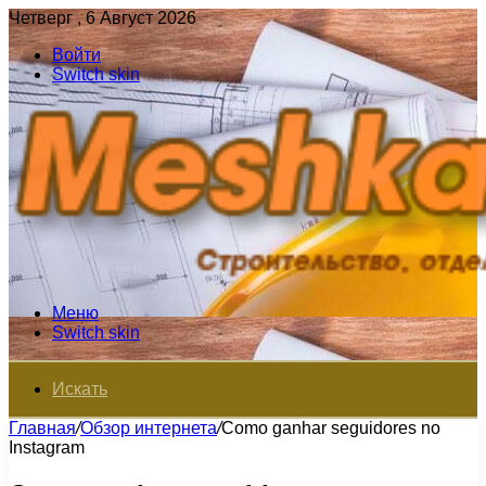
Четверг , 6 Август 2026
Войти
Switch skin
Меню
Switch skin
Искать
Главная
/
Обзор интернета
/
Como ganhar seguidores no
Instagram