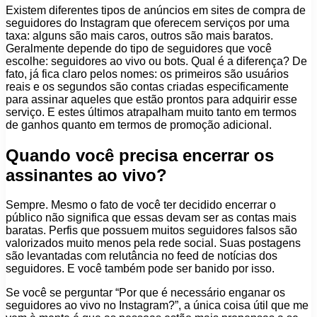
Existem diferentes tipos de anúncios em sites de compra de
seguidores do Instagram que oferecem serviços por uma
taxa: alguns são mais caros, outros são mais baratos.
Geralmente depende do tipo de seguidores que você
escolhe: seguidores ao vivo ou bots. Qual é a diferença? De
fato, já fica claro pelos nomes: os primeiros são usuários
reais e os segundos são contas criadas especificamente
para assinar aqueles que estão prontos para adquirir esse
serviço. E estes últimos atrapalham muito tanto em termos
de ganhos quanto em termos de promoção adicional.
Quando você precisa encerrar os
assinantes ao vivo?
Sempre. Mesmo o fato de você ter decidido encerrar o
público não significa que essas devam ser as contas mais
baratas. Perfis que possuem muitos seguidores falsos são
valorizados muito menos pela rede social. Suas postagens
são levantadas com relutância no feed de notícias dos
seguidores. E você também pode ser banido por isso.
Se você se perguntar “Por que é necessário enganar os
seguidores ao vivo no Instagram?”, a única coisa útil que me