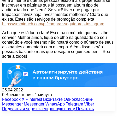
vem à mente é que as pessoas estão mais propensas a se
inscrever em páginas que já possuem algum tipo de
audiência do que “zero”. Se você tiver que pagar por
trapacear, talvez haja investimentos melhores? Claro que
existe. Estes são serviços de promoção complexa
https://smmtouch.com/pt/comprar-seguidores-instagram
.
Acho que está tudo claro! Escolha o método que mais lhe
convier. Melhor ainda, fique de olho na qualidade do seu
conteúdo e você mesmo não notará como o número de seus
assinantes aumentará com o tempo. Além disso, serão
pessoas bastante reais que desejam seguir seu perfil! Boa
sorte a todos!
25.04.2022
0
Время чтения: 1 минута
Facebook
X
Pinterest
Вконтакте
Одноклассники
Messenger
Messenger
WhatsApp
Telegram
Viber
Поделиться через электронную почту
Печатать