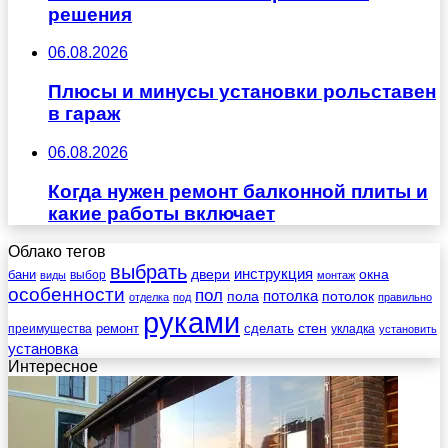
решения
06.08.2026
Плюсы и минусы установки рольставен
в гараж
06.08.2026
Когда нужен ремонт балконной плиты и
какие работы включает
Облако тегов
выбрать
инструкция
бани
двери
окна
виды
выбор
монтаж
особенности
пол
пола
потолка
потолок
отделка
под
правильно
руками
стен
ремонт
сделать
преимущества
укладка
установить
установка
Интересное