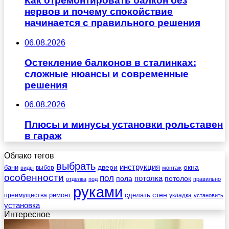
Как отремонтировать балкон без
нервов и почему спокойствие
начинается с правильного решения
06.08.2026
Остекление балконов в сталинках:
сложные нюансы и современные
решения
06.08.2026
Плюсы и минусы установки рольставен
в гараж
Облако тегов
выбрать
инструкция
бани
двери
окна
виды
выбор
монтаж
особенности
пол
пола
потолка
потолок
отделка
под
правильно
руками
стен
ремонт
сделать
преимущества
укладка
установить
установка
Интересное