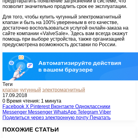
предотвратить появление загрязнений в системе, что
позволит значительно продлить срок ее эксплуатации.
Для того, чтобы купить чугунный электромагнитный
клапан и быть на 100% уверенным в его качестве,
достаточно воспользоваться услугой онлайн-заказа на
сайте компании «ValveSale». Здесь вам всегда окажут
помощь при выборе устройства, также организацией
предусмотрена возможность доставки по России.
Теги
клапан
чугунный
электромагнитный
17.09.2018
0
Время чтения: 1 минута
Facebook
X
Pinterest
Вконтакте
Одноклассники
Messenger
Messenger
WhatsApp
Telegram
Viber
Поделиться через электронную почту
Печатать
ПОХОЖИЕ СТАТЬИ