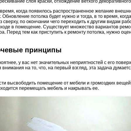
трескивание слоя краски, отхождение ветхого декоративног
о время, когда появилось распространенное желание внешни
 Обновление потолка будет нужно и тогда, в то время, ког
з сверху, по окончании чего переходить к другим видам раб
 входе в помещение. Существует множество вариантов ремо
а. Перед тем как приступить к ремонту потолка, нужно оце
лючевые принципы
оятнее, у вас нет значительных неприятностей с его повер
внимания на то, что, на первый взгляд, эта задача думает
сти высвободить помещение от мебели и громоздких вещей,
иходится перемещать мебель и накрывать ее.