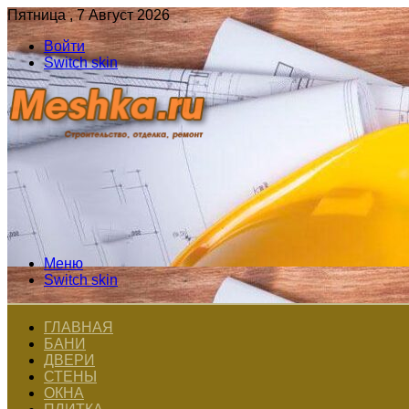
Пятница , 7 Август 2026
Войти
Switch skin
Меню
Switch skin
ГЛАВНАЯ
БАНИ
ДВЕРИ
СТЕНЫ
ОКНА