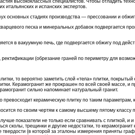
астия высококлассных специалистов. Чтобы отладить техно
х итальянских и испанских экспертов.
вух основных стадиях производства — прессовании и обжиг
, кварцевого песка и минеральных добавок подвергается п
яется в вакуумную печь, где подвергается обжигу под дей
, ректификации (обрезание граней по периметру для возмож
плитки, то вероятно заметить слой «тела» плитки, покрытый
итки. Керамогранит же прокрашен по всей своей массе, и 
ерамогранит сильно напоминает натуральный гранит.
о превосходит керамическую плитку по таким параметрам, к
тносится по своим чертям к самому высшему пятому классу
учше показатели не только если сравнивать с плиткой, и и
ься сколы, трещинки и другие недостатки, то керамограни
твердости (в которой за эталоны измерения приняты графи