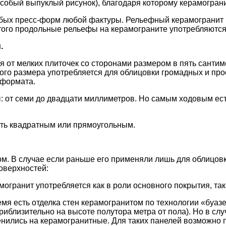
особый выпуклый рисунок), благодаря которому керамогран
бых пресс-форм любой фактуры. Рельефный керамогранит 
ме этого продольные рельефы на керамограните употребляют
.
 от мелких плиточек со сторонами размером в пять сантим
шого размера употребляется для облицовки громадных и п
 формата.
 от семи до двадцати миллиметров. Но самым ходовым ест
сть квадратным или прямоугольным.
. В случае если раньше его применяли лишь для облицовки
оверхностей:
огранит употребляется как в роли основного покрытия, так
я есть отделка стен керамогранитом по технологии «буазе
иблизительно на высоте полутора метра от пола). Но в слу
ились на керамогранитные. Для таких панелей возможно пр