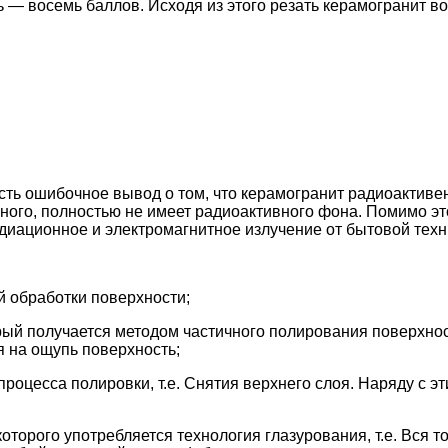
мь — восемь баллов. Исходя из этого резать керамогранит
ть ошибочное вывод о том, что керамогранит радиоактивен
ьного, полностью не имеет радиоактивного фона. Помимо э
диационное и электромагнитное излучение от бытовой техн
й обработки поверхности;
ый получается методом частичного полирования поверхност
я на ощупь поверхность;
роцесса полировки, т.е. Снятия верхнего слоя. Наряду с 
которого употребляется технология глазурования, т.е. Вся