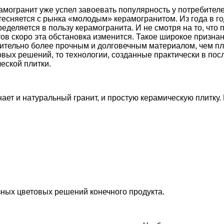
ерамогранит уже успел завоевать популярность у потребит
тесняется с рынка «молодым» керамогранитом. Из года в г
еделяется в пользу керамогранита. И не смотря на то, что
ов скоро эта обстановка изменится. Такое широкое признан
ительно более прочным и долговечным материалом, чем пли
овых решений, то технологии, созданные практически в пос
еской плитки.
ет и натуральный гранит, и простую керамическую плитку.
ных цветовых решений конечного продукта.