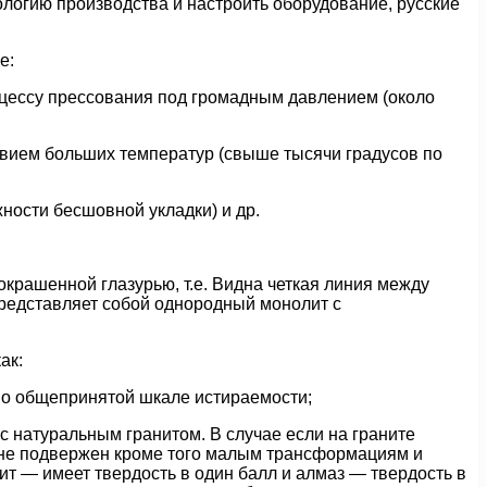
логию производства и настроить оборудование, русские
е:
роцессу прессования под громадным давлением (около
ствием больших температур (свыше тысячи градусов по
ности бесшовной укладки) и др.
 окрашенной глазурью, т.е. Видна четкая линия между
представляет собой однородный монолит с
ак:
 по общепринятой шкале истираемости;
 с натуральным гранитом. В случае если на граните
т не подвержен кроме того малым трансформациям и
т — имеет твердость в один балл и алмаз — твердость в