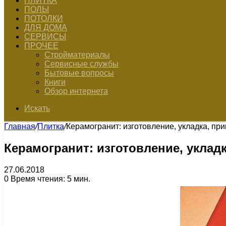
ПЛИТКА
ПОЛЫ
ПОТОЛКИ
ДЛЯ ДОМА
СЕРВИСЫ
ПРОЧЕЕ
Стройматериалы
Сервисные службы
Бытовые вопросы
Книги
Обзор интернета
Искать
Главная
/
Плитка
/
Керамогранит: изготовление, укладка, пр
Керамогранит: изготовление, уклад
27.06.2018
0
Время чтения: 5 мин.