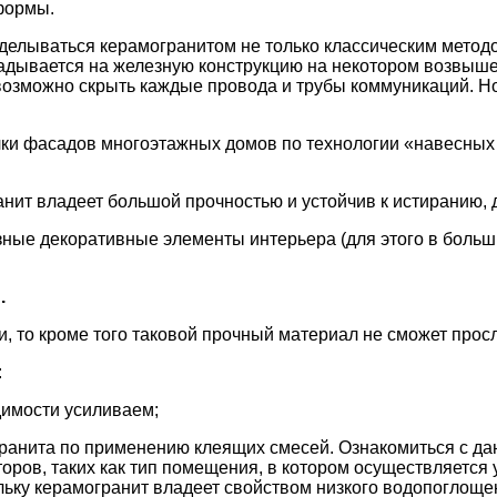
формы.
отделываться керамогранитом не только классическим метод
адывается на железную конструкцию на некотором возвышен
 возможно скрыть каждые провода и трубы коммуникаций. Н
елки фасадов многоэтажных домов по технологии «навесны
анит владеет большой прочностью и устойчив к истиранию, 
азные декоративные элементы интерьера (для этого в боль
.
, то кроме того таковой прочный материал не сможет прослу
:
димости усиливаем;
гранита по применению клеящих смесей. Ознакомиться с д
оров, таких как тип помещения, в котором осуществляется 
льку керамогранит владеет свойством низкого водопоглощен