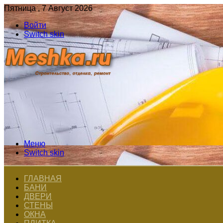
Пятница , 7 Август 2026
Войти
Switch skin
Меню
Switch skin
ГЛАВНАЯ
БАНИ
ДВЕРИ
СТЕНЫ
ОКНА