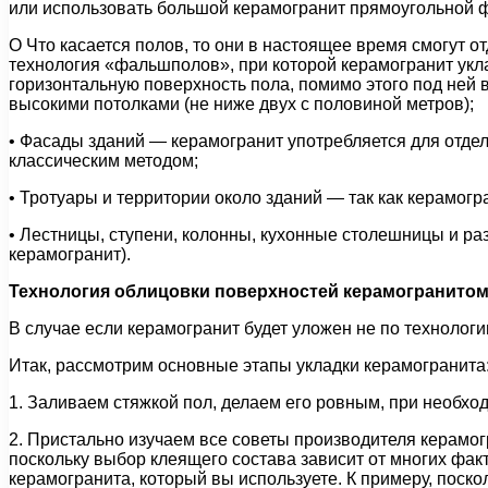
или использовать большой керамогранит прямоугольной 
O Что касается полов, то они в настоящее время смогут 
технология «фальшполов», при которой керамогранит укл
горизонтальную поверхность пола, помимо этого под ней
высокими потолками (не ниже двух с половиной метров);
• Фасады зданий — керамогранит употребляется для отд
классическим методом;
• Тротуары и территории около зданий — так как керамогр
• Лестницы, ступени, колонны, кухонные столешницы и р
керамогранит).
Технология облицовки поверхностей керамогранитом
В случае если керамогранит будет уложен не по технологии
Итак, рассмотрим основные этапы укладки керамогранита
1. Заливаем стяжкой пол, делаем его ровным, при необхо
2. Пристально изучаем все советы производителя керамо
поскольку выбор клеящего состава зависит от многих факт
керамогранита, который вы используете. К примеру, поско