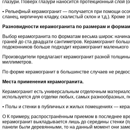
глазури. Поверх глазури наносится протекционный слой (
• Рельефный керамогранит — получается при помощи осо
сланец, кирпичную кладку, скалистый склон и т.д.). Кро
Разновидности керамогранита по размерам и формам
Выбор керамогранита по форматам весьма широк: начиная
граней до ста двадцати сантиметров. Керамогранит боль
подоконников больше подходит керамогранит маленького
Производители предлагают керамогранит разной толщины:
миллиметров.
По форме керамогранит в большинстве случаев не редко
Места применения керамогранита.
Керамогранит есть универсальным отделочным материалом
используется для отделки любых, самых разнообразных, п
• Полы и стенки в публичных и жилых помещениях — керам
O К примеру, распространённым приемом в последнее врем
керамогранит выкладывается лишь до середины стенки (пр
панели были деревянными, то на данный момент они замен