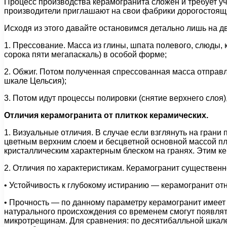
Процесс производства керамогранита сложен и требует уч
производители приглашают на свои фабрики дорогостоящи
Исходя из этого давайте остановимся детально лишь на д
1. Прессование. Масса из глины, шпата полевого, слюды
сорока пяти мегапаскаль) в особой форме;
2. Обжиг. Потом полученная спрессованная масса отправл
шкале Цельсия);
3. Потом идут процессы полировки (снятие верхнего слоя)
Отличия керамогранита от плиткок керамических.
1. Визуальные отличия. В случае если взглянуть на грани 
цветным верхним слоем и бесцветной основной массой пл
кристаллическим характерным блеском на гранях. Этим к
2. Отличия по характеристикам. Керамогранит существенн
• Устойчивость к глубокому истиранию — керамогранит о
• Прочность — по данному параметру керамогранит имеет л
натурального происхождения со временем смогут появлят
микротрещинам. Для сравнения: по десятибалльной шкале 