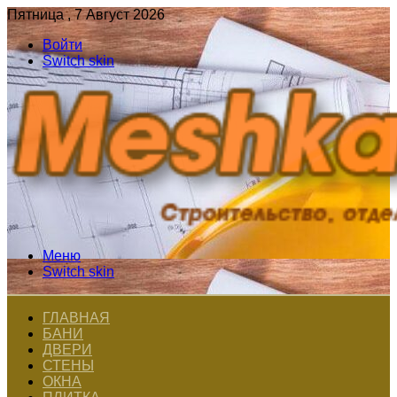
Пятница , 7 Август 2026
Войти
Switch skin
Меню
Switch skin
ГЛАВНАЯ
БАНИ
ДВЕРИ
СТЕНЫ
ОКНА