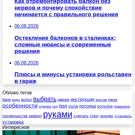
Как отремонтировать балкон без
нервов и почему спокойствие
начинается с правильного решения
06.08.2026
Остекление балконов в сталинках:
сложные нюансы и современные
решения
06.08.2026
Плюсы и минусы установки рольставен
в гараж
Облако тегов
выбрать
инструкция
бани
двери
окна
виды
выбор
монтаж
особенности
пол
пола
потолка
потолок
отделка
под
правильно
руками
стен
ремонт
сделать
преимущества
укладка
установить
установка
Интересное