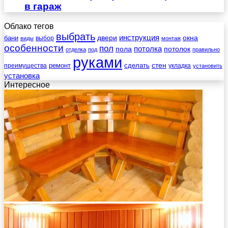
в гараж
Облако тегов
выбрать
инструкция
бани
двери
окна
виды
выбор
монтаж
особенности
пол
пола
потолка
потолок
отделка
под
правильно
руками
стен
ремонт
сделать
преимущества
укладка
установить
установка
Интересное