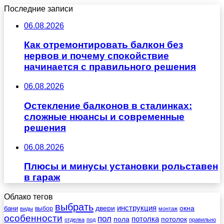
Последние записи
06.08.2026
Как отремонтировать балкон без
нервов и почему спокойствие
начинается с правильного решения
06.08.2026
Остекление балконов в сталинках:
сложные нюансы и современные
решения
06.08.2026
Плюсы и минусы установки рольставен
в гараж
Облако тегов
выбрать
инструкция
бани
двери
окна
виды
выбор
монтаж
особенности
пол
пола
потолка
потолок
отделка
под
правильно