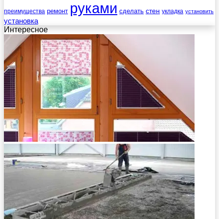
руками
стен
ремонт
сделать
преимущества
укладка
установить
установка
Интересное