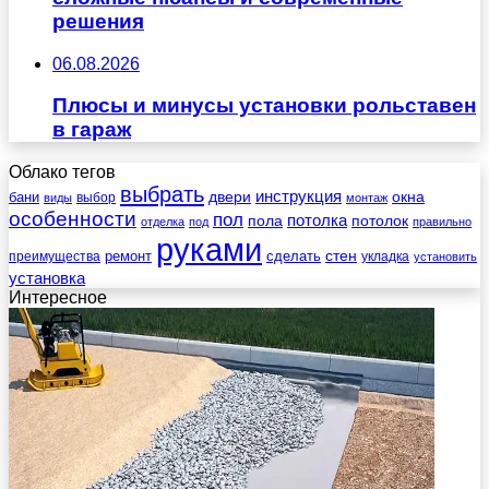
решения
06.08.2026
Плюсы и минусы установки рольставен
в гараж
Облако тегов
выбрать
инструкция
бани
двери
окна
виды
выбор
монтаж
особенности
пол
пола
потолка
потолок
отделка
под
правильно
руками
стен
ремонт
сделать
преимущества
укладка
установить
установка
Интересное