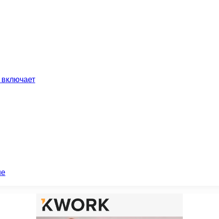
 включает
ие