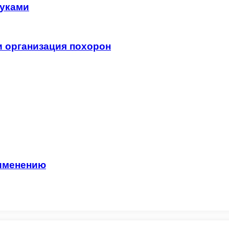
руками
 организация похорон
рименению