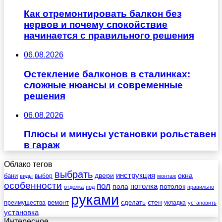
Как отремонтировать балкон без
нервов и почему спокойствие
начинается с правильного решения
06.08.2026
Остекление балконов в сталинках:
сложные нюансы и современные
решения
06.08.2026
Плюсы и минусы установки рольставен
в гараж
Облако тегов
выбрать
инструкция
бани
двери
окна
виды
выбор
монтаж
особенности
пол
пола
потолка
потолок
отделка
под
правильно
руками
стен
ремонт
сделать
преимущества
укладка
установить
установка
Интересное