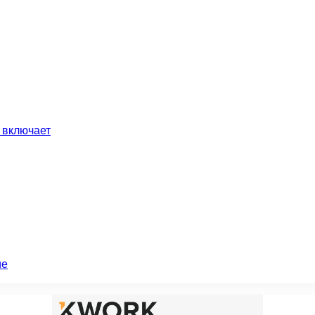
 включает
ие