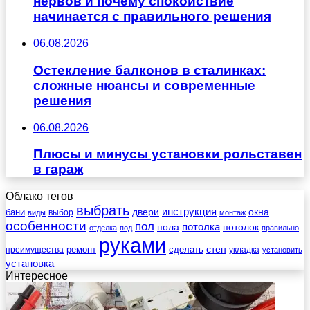
нервов и почему спокойствие
начинается с правильного решения
06.08.2026
Остекление балконов в сталинках:
сложные нюансы и современные
решения
06.08.2026
Плюсы и минусы установки рольставен
в гараж
Облако тегов
выбрать
инструкция
бани
двери
окна
виды
выбор
монтаж
особенности
пол
пола
потолка
потолок
отделка
под
правильно
руками
стен
ремонт
сделать
преимущества
укладка
установить
установка
Интересное