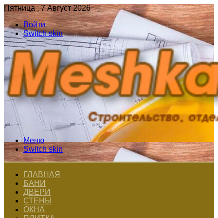
Пятница , 7 Август 2026
Войти
Switch skin
Меню
Switch skin
ГЛАВНАЯ
БАНИ
ДВЕРИ
СТЕНЫ
ОКНА