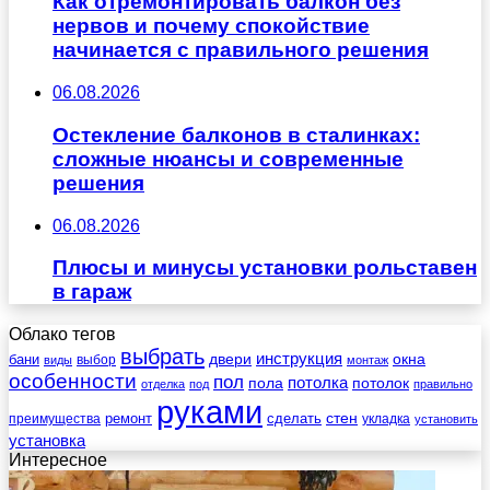
Как отремонтировать балкон без
нервов и почему спокойствие
начинается с правильного решения
06.08.2026
Остекление балконов в сталинках:
сложные нюансы и современные
решения
06.08.2026
Плюсы и минусы установки рольставен
в гараж
Облако тегов
выбрать
инструкция
бани
двери
окна
виды
выбор
монтаж
особенности
пол
пола
потолка
потолок
отделка
под
правильно
руками
стен
ремонт
сделать
преимущества
укладка
установить
установка
Интересное