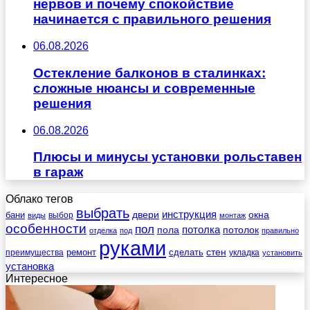
нервов и почему спокойствие
начинается с правильного решения
06.08.2026
Остекление балконов в сталинках:
сложные нюансы и современные
решения
06.08.2026
Плюсы и минусы установки рольставен
в гараж
Облако тегов
выбрать
инструкция
бани
двери
окна
виды
выбор
монтаж
особенности
пол
пола
потолка
потолок
отделка
под
правильно
руками
стен
ремонт
сделать
преимущества
укладка
установить
установка
Интересное