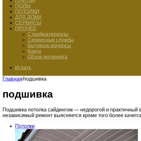
ПЛИТКА
ПОЛЫ
ПОТОЛКИ
ДЛЯ ДОМА
СЕРВИСЫ
ПРОЧЕЕ
Стройматериалы
Сервисные службы
Бытовые вопросы
Книги
Обзор интернета
Искать
Главная
/
подшивка
подшивка
Подшивка потолка сайдингом — недорогой и практичный ва
независимый ремонт выясняется кроме того более качетс
Потолки