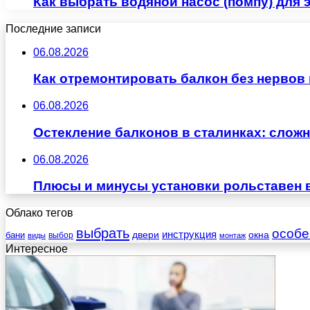
Как выбрать водяной насос (помпу) для 
Последние записи
06.08.2026
Как отремонтировать балкон без нервов
06.08.2026
Остекление балконов в сталинках: сло
06.08.2026
Плюсы и минусы установки рольставен 
Облако тегов
выбрать
особе
инструкция
бани
двери
окна
виды
выбор
монтаж
Интересное