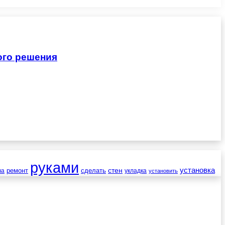
ого решения
руками
установка
стен
ремонт
сделать
ва
укладка
установить