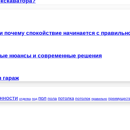
экскаватора?
 и почему спокойствие начинается с правильн
жные нюансы и современные решения
в гараж
нности
пол
пола
потолка
потолок
преимущест
отделка
под
правильно