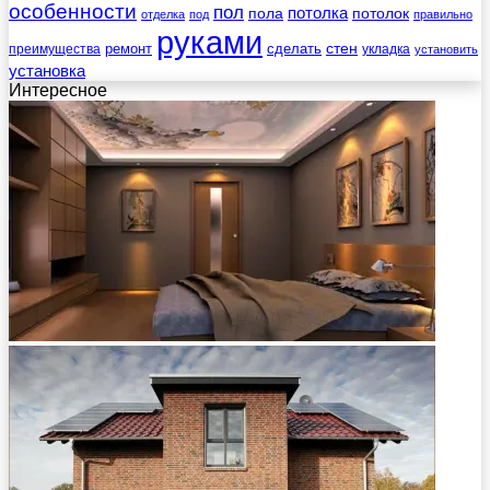
особенности
пол
пола
потолка
потолок
отделка
под
правильно
руками
стен
ремонт
сделать
преимущества
укладка
установить
установка
Интересное