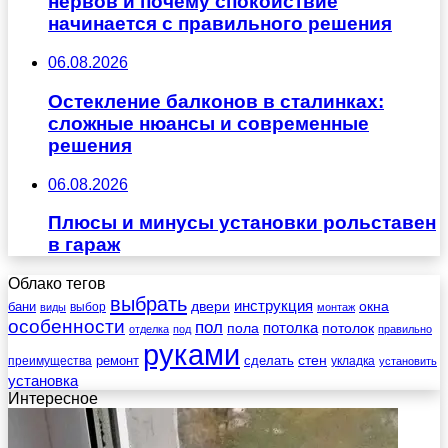
нервов и почему спокойствие
начинается с правильного решения
06.08.2026
Остекление балконов в сталинках:
сложные нюансы и современные
решения
06.08.2026
Плюсы и минусы установки рольставен
в гараж
Облако тегов
выбрать
инструкция
бани
двери
окна
виды
выбор
монтаж
особенности
пол
пола
потолка
потолок
отделка
под
правильно
руками
стен
ремонт
сделать
преимущества
укладка
установить
установка
Интересное