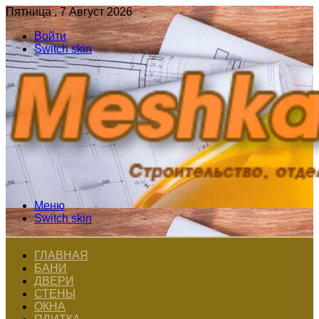
Пятница , 7 Август 2026
Войти
Switch skin
Меню
Switch skin
ГЛАВНАЯ
БАНИ
ДВЕРИ
СТЕНЫ
ОКНА