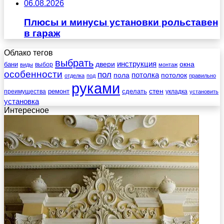
06.08.2026
Плюсы и минусы установки рольставен
в гараж
Облако тегов
выбрать
инструкция
бани
двери
окна
виды
выбор
монтаж
особенности
пол
пола
потолка
потолок
отделка
под
правильно
руками
стен
ремонт
сделать
преимущества
укладка
установить
установка
Интересное