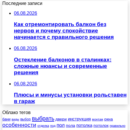
Последние записи
06.08.2026
Как отремонтировать балкон без
нервов и почему спокойствие
начинается с правильного решения
06.08.2026
Остекление балконов в сталинках:
сложные нюансы и современные
решения
06.08.2026
Плюсы и минусы установки рольставен
в гараж
Облако тегов
выбрать
инструкция
бани
двери
окна
виды
выбор
монтаж
особенности
пол
пола
потолка
потолок
отделка
под
правильно