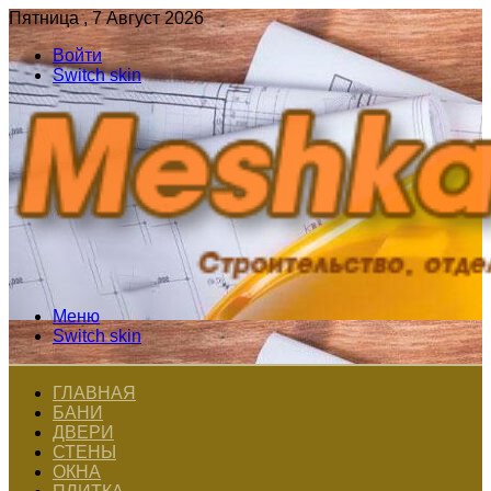
Пятница , 7 Август 2026
Войти
Switch skin
Меню
Switch skin
ГЛАВНАЯ
БАНИ
ДВЕРИ
СТЕНЫ
ОКНА