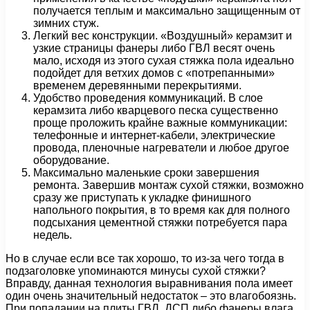
получается теплым и максимально защищенным от
зимних стуж.
Легкий вес конструкции. «Воздушный» керамзит и
узкие страницы фанеры либо ГВЛ весят очень
мало, исходя из этого сухая стяжка пола идеально
подойдет для ветхих домов с «потрепанными»
временем деревянными перекрытиями.
Удобство проведения коммуникаций. В слое
керамзита либо кварцевого песка существенно
проще проложить крайне важные коммуникации:
телефонные и интернет-кабели, электрические
провода, пленочные нагреватели и любое другое
оборудование.
Максимально маленькие сроки завершения
ремонта. Завершив монтаж сухой стяжки, возможно
сразу же приступать к укладке финишного
напольного покрытия, в то время как для полного
подсыхания цементной стяжки потребуется пара
недель.
Но в случае если все так хорошо, то из-за чего тогда в
подзаголовке упоминаются минусы сухой стяжки?
Вправду, данная технология выравнивания пола имеет
один очень значительный недостаток – это влагобоязнь.
При попадании на плиты ГВЛ, ДСП либо фанеры влага