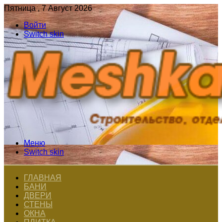
Пятница , 7 Август 2026
Войти
Switch skin
Меню
Switch skin
ГЛАВНАЯ
БАНИ
ДВЕРИ
СТЕНЫ
ОКНА