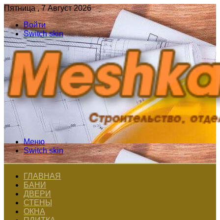
Пятница , 7 Август 2026
Войти
Switch skin
Меню
Switch skin
ГЛАВНАЯ
БАНИ
ДВЕРИ
СТЕНЫ
ОКНА