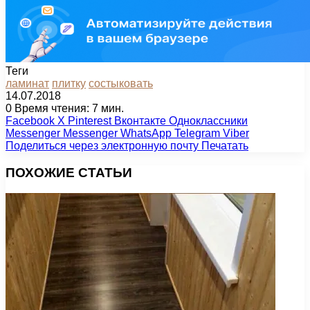
Теги
ламинат
плитку
состыковать
14.07.2018
0
Время чтения: 7 мин.
Facebook
X
Pinterest
Вконтакте
Одноклассники
Messenger
Messenger
WhatsApp
Telegram
Viber
Поделиться через электронную почту
Печатать
ПОХОЖИЕ СТАТЬИ