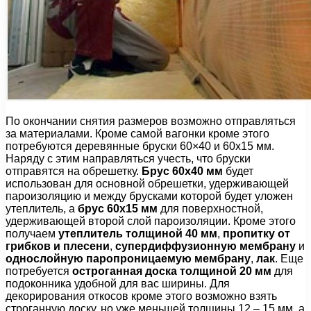
По окончании снятия размеров возможно отправляться
за материалами. Кроме самой вагонки кроме этого
потребуются деревянные бруски 60×40 и 60х15 мм.
Наряду с этим направляться учесть, что бруски
отправятся на обрешетку.
Брус 60х40 мм
будет
использован для основной обрешетки, удерживающей
пароизоляцию и между брусками которой будет уложен
утеплитель, а
брус 60х15 мм
для поверхностной,
удерживающей второй слой пароизоляции. Кроме этого
получаем
утеплитель толщиной 40 мм
,
пропитку от
грибков и плесени
,
супердиффузионную мембрану
и
однослойную паропроницаемую мембрану
,
лак
. Еще
потребуется
остроганная доска толщиной 20 мм
для
подоконника удобной для вас ширины. Для
декорирования откосов кроме этого возможно взять
строганную доску, но уже меньшей толщины 12 – 15 мм, а