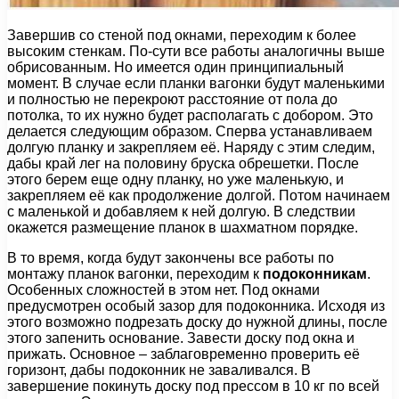
Завершив со стеной под окнами, переходим к более
высоким стенкам. По-сути все работы аналогичны выше
обрисованным. Но имеется один принципиальный
момент. В случае если планки вагонки будут маленькими
и полностью не перекроют расстояние от пола до
потолка, то их нужно будет располагать с добором. Это
делается следующим образом. Сперва устанавливаем
долгую планку и закрепляем её. Наряду с этим следим,
дабы край лег на половину бруска обрешетки. После
этого берем еще одну планку, но уже маленькую, и
закрепляем её как продолжение долгой. Потом начинаем
с маленькой и добавляем к ней долгую. В следствии
окажется размещение планок в шахматном порядке.
В то время, когда будут закончены все работы по
монтажу планок вагонки, переходим к
подоконникам
.
Особенных сложностей в этом нет. Под окнами
предусмотрен особый зазор для подоконника. Исходя из
этого возможно подрезать доску до нужной длины, после
этого запенить основание. Завести доску под окна и
прижать. Основное – заблаговременно проверить её
горизонт, дабы подоконник не заваливался. В
завершение покинуть доску под прессом в 10 кг по всей