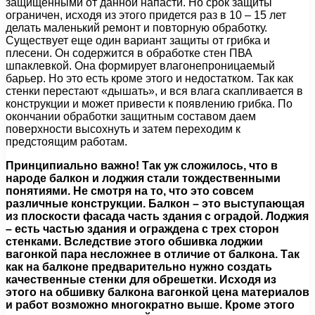
защищенными от данной напасти. Но срок защиты
ограничен, исходя из этого придется раз в 10 – 15 лет
делать маленький ремонт и повторную обработку.
Существует еще один вариант защиты от грибка и
плесени. Он содержится в обработке стен ПВА
шпаклевкой. Она формирует влагонепроницаемый
барьер. Но это есть кроме этого и недостатком. Так как
стенки перестают «дышать», и вся влага скапливается в
конструкции и может привести к появлению грибка. По
окончании обработки защитным составом даем
поверхности высохнуть и затем переходим к
предстоящим работам.
Принципиально важно! Так уж сложилось, что в
народе балкон и лоджия стали тождественными
понятиями. Не смотря на то, что это совсем
различные конструкции. Балкон – это выступающая
из плоскости фасада часть здания с оградой. Лоджия
– есть частью здания и ограждена с трех сторон
стенками. Вследствие этого обшивка лоджии
вагонкой пара несложнее в отличие от балкона. Так
как на балконе предварительно нужно создать
качественные стенки для обрешетки. Исходя из
этого на обшивку балкона вагонкой цена материалов
и работ возможно многократно выше. Кроме этого