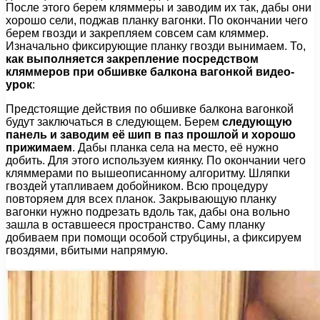
После этого берем кляммеры и заводим их так, дабы они
хорошо сели, поджав планку вагонки. По окончании чего
берем гвозди и закрепляем совсем сам кляммер.
Изначально фиксирующие планку гвозди вынимаем. То,
как выполняется закрепление посредством
кляммеров при обшивке балкона вагонкой видео-
урок
:
Предстоящие действия по обшивке балкона вагонкой
будут заключаться в следующем. Берем
следующую
панель и заводим её шип в паз прошлой и хорошо
прижимаем
. Дабы планка села на место, её нужно
добить. Для этого используем киянку. По окончании чего
кляммерами по вышеописанному алгоритму. Шляпки
гвоздей утапливаем добойником. Всю процедуру
повторяем для всех планок. Закрывающую планку
вагонки нужно подрезать вдоль так, дабы она вольно
зашла в оставшееся пространство. Саму планку
добиваем при помощи особой струбцины, а фиксируем
гвоздями, вбитыми напрямую.