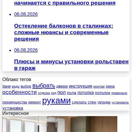
начинается с правильного решения
06.08.2026
Остекление балконов в сталинках:
сложные нюансы и современные
решения
06.08.2026
Плюсы и минусы установки рольставен
в гараж
Облако тегов
выбрать
инструкция
бани
двери
окна
виды
выбор
монтаж
особенности
пол
пола
потолка
потолок
отделка
под
правильно
руками
стен
ремонт
сделать
преимущества
укладка
установить
установка
Интересное