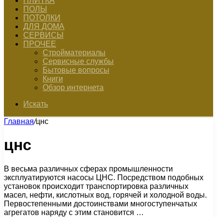
ПЛИТКА
ПОЛЫ
ПОТОЛКИ
ДЛЯ ДОМА
СЕРВИСЫ
ПРОЧЕЕ
Стройматериалы
Сервисные службы
Бытовые вопросы
Книги
Обзор интернета
Искать
Главная
/
цнс
цнс
В весьма различных сферах промышленности
эксплуатируются насосы ЦНС. Посредством подобных
установок происходит транспортировка различных
масел, нефти, кислотных вод, горячей и холодной воды.
Первостепенными достоинствами многоступенчатых
агрегатов наряду с этим становится …