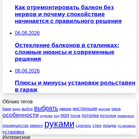
Как отремонтировать балкон без
нервов и почему спокойствие
начинается с правильного решения
06.08.2026
Остекление балконов в сталинках:
сложные нюансы и современные
решения
06.08.2026
Плюсы и минусы установки рольставен
в гараж
Облако тегов
выбрать
инструкция
бани
двери
окна
виды
выбор
монтаж
особенности
пол
пола
потолка
потолок
отделка
под
правильно
руками
стен
ремонт
сделать
преимущества
укладка
установить
установка
Интересное