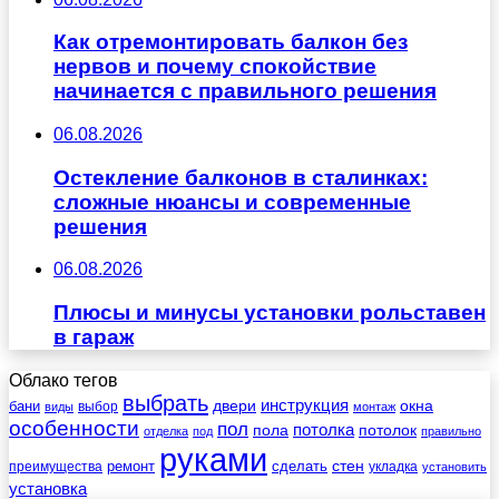
Как отремонтировать балкон без
нервов и почему спокойствие
начинается с правильного решения
06.08.2026
Остекление балконов в сталинках:
сложные нюансы и современные
решения
06.08.2026
Плюсы и минусы установки рольставен
в гараж
Облако тегов
выбрать
инструкция
бани
двери
окна
виды
выбор
монтаж
особенности
пол
пола
потолка
потолок
отделка
под
правильно
руками
стен
ремонт
сделать
преимущества
укладка
установить
установка