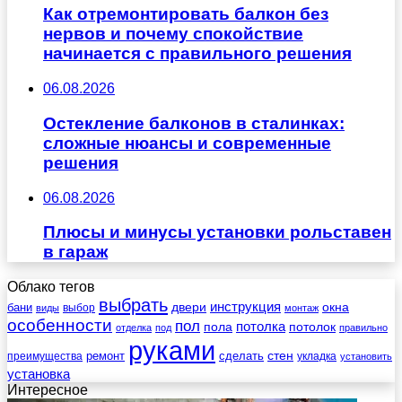
Как отремонтировать балкон без
нервов и почему спокойствие
начинается с правильного решения
06.08.2026
Остекление балконов в сталинках:
сложные нюансы и современные
решения
06.08.2026
Плюсы и минусы установки рольставен
в гараж
Облако тегов
выбрать
инструкция
бани
двери
окна
виды
выбор
монтаж
особенности
пол
пола
потолка
потолок
отделка
под
правильно
руками
стен
ремонт
сделать
преимущества
укладка
установить
установка
Интересное