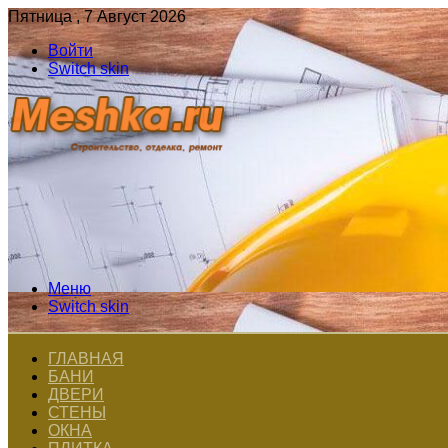
Пятница , 7 Август 2026
Войти
Switch skin
Меню
Switch skin
ГЛАВНАЯ
БАНИ
ДВЕРИ
СТЕНЫ
ОКНА