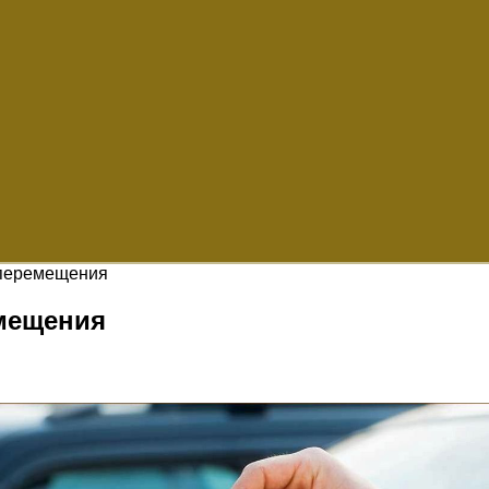
 перемещения
емещения