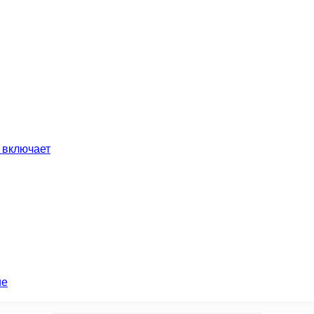
 включает
ие