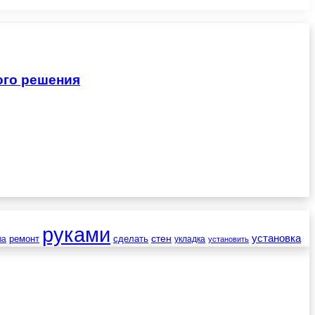
ого решения
руками
установка
стен
ремонт
сделать
ва
укладка
установить