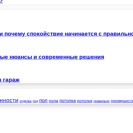
?
 и почему спокойствие начинается с правильн
жные нюансы и современные решения
в гараж
нности
пол
пола
потолка
потолок
преимущест
отделка
под
правильно