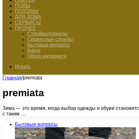
ПЛИТКА
ПОЛЫ
ПОТОЛКИ
ДЛЯ ДОМА
СЕРВИСЫ
ПРОЧЕЕ
Стройматериалы
Сервисные службы
Бытовые вопросы
Книги
Обзор интернета
Искать
Главная
/
premiata
premiata
Зима — это время, когда выбор одежды и обуви становитс
с таким …
Бытовые вопросы