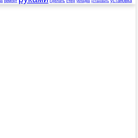
установка
стен
ремонт
сделать
ва
укладка
установить