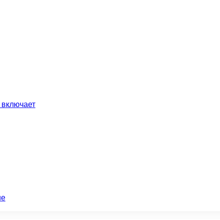
 включает
ие