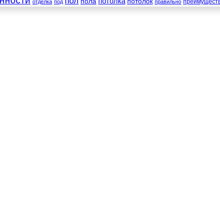
нности
пол
пола
потолка
потолок
преимущест
отделка
под
правильно