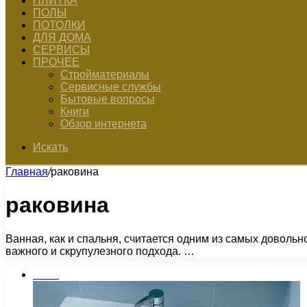
ПЛИТКА
ПОЛЫ
ПОТОЛКИ
ДЛЯ ДОМА
СЕРВИСЫ
ПРОЧЕЕ
Стройматериалы
Сервисные службы
Бытовые вопросы
Книги
Обзор интернета
Искать
Главная
/
раковина
раковина
Ванная, как и спальня, считается одним из самых довольн
важного и скрупулезного подхода. …
Бани