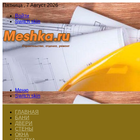
Пятница , 7 Август 2026
Войти
Switch skin
Меню
Switch skin
ГЛАВНАЯ
БАНИ
ДВЕРИ
СТЕНЫ
ОКНА