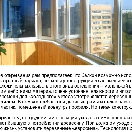
ов открывания рам предполагает, что балкон возможно исп
атратный вариант, поскольку конструкции из алюминиевого
ложительных качеств этого вида остекления – маленькой ве
 действиям материал очень устойчив, влажности и низких т
 времени для «холодного» метода употребляются деревянн
офилем
. В нем употребляются двойные рамы и стеклопакеты
ластик, помещенный вовнутрь профиля. Но такая конструкц
иантом, но трудоемким с позиций ухода за ними: обновлять
яют бывшую в потреблении древесину. При должном уходе 
всю жизнь установить деревянные «евроокна». Технология и