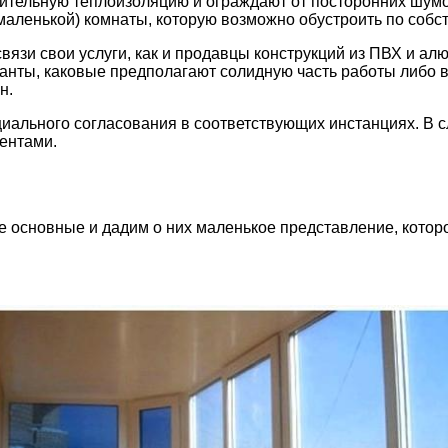
ительную теплоизоляцию и ограждают от посторонних шумо
аленькой) комнаты, которую возможно обустроить по собств
вязи свои услуги, как и продавцы конструкций из ПВХ и а
анты, каковые предполагают солидную часть работы либо в
н.
ального согласования в соответствующих инстанциях. В слу
ентами.
е основные и дадим о них маленькое представление, котор