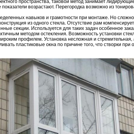
фектного пространства, таковой метод занимает лидирующие
показатели возрастают. Перегородка возможно из тонирова
еделенных навыков и грамотности при монтаже. Но сложнос
 конструкция из одного стекла. Отсутствие рам компенсир
нные секции. Используется для таких задач особенное зака
ктичным методом остекления. Возможность установки стек
ироким профилем. Установка несложная и стремительная, а
вливать пластиковые окна по причине того, что створки пр