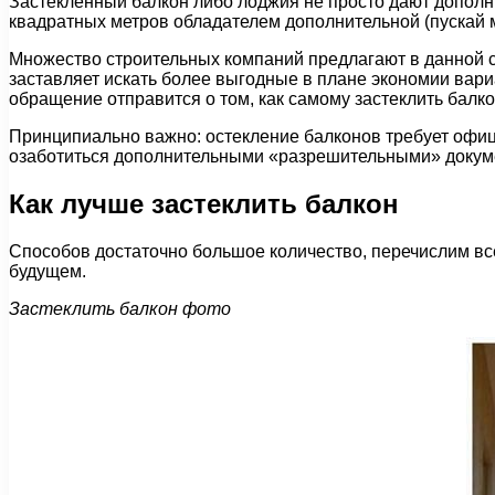
Застекленный балкон либо лоджия не просто дают дополн
квадратных метров обладателем дополнительной (пускай м
Множество строительных компаний предлагают в данной с
заставляет искать более выгодные в плане экономии вари
обращение отправится о том, как самому застеклить балко
Принципиально важно: остекление балконов требует офици
озаботиться дополнительными «разрешительными» докум
Как лучше застеклить балкон
Способов достаточно большое количество, перечислим вс
будущем.
Застеклить балкон фото