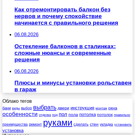
Как отремонтировать балкон без
нервов и почему спокойствие
начинается с правильного решения
06.08.2026
Остекление балконов в сталинках:
сложные нюансы и современные
решения
06.08.2026
Плюсы и минусы установки рольставен
в гараж
Облако тегов
выбрать
инструкция
бани
двери
окна
виды
выбор
монтаж
особенности
пол
пола
потолка
потолок
отделка
под
правильно
руками
стен
ремонт
сделать
преимущества
укладка
установить
установка