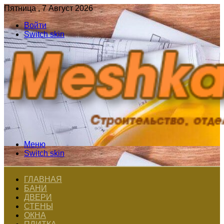
Пятница , 7 Август 2026
Войти
Switch skin
Меню
Switch skin
ГЛАВНАЯ
БАНИ
ДВЕРИ
СТЕНЫ
ОКНА