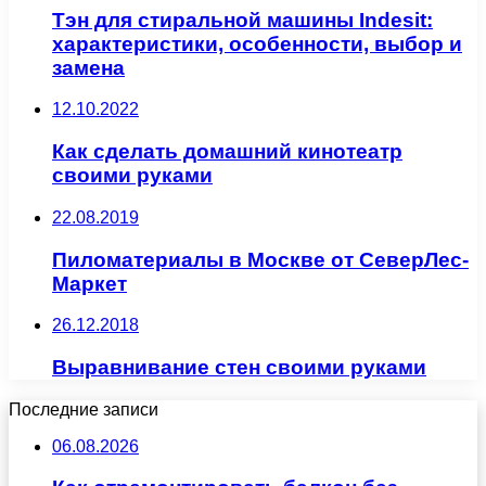
Тэн для стиральной машины Indesit:
характеристики, особенности, выбор и
замена
12.10.2022
Как сделать домашний кинотеатр
своими руками
22.08.2019
Пиломатериалы в Москве от СеверЛес-
Маркет
26.12.2018
Выравнивание стен своими руками
Последние записи
06.08.2026