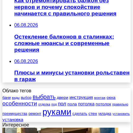
Как отремонтировать балкон без
нервов и почему спокойствие
начинается с правильного решения
06.08.2026
Остекление балконов в сталинках:
сложные нюансы и современные
решения
06.08.2026
Плюсы и минусы установки рольставен
в гараж
Облако тегов
выбрать
инструкция
бани
двери
окна
виды
выбор
монтаж
особенности
пол
пола
потолка
потолок
отделка
под
правильно
руками
стен
ремонт
сделать
преимущества
укладка
установить
установка
Интересное