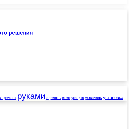
ого решения
руками
установка
стен
ремонт
сделать
ва
укладка
установить