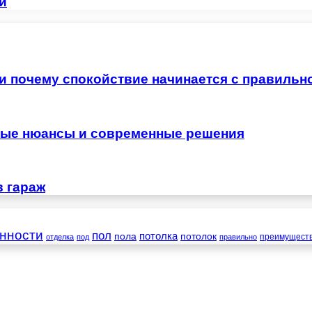
и
 и почему спокойствие начинается с правильн
жные нюансы и современные решения
в гараж
нности
пол
пола
потолка
потолок
преимущест
отделка
под
правильно