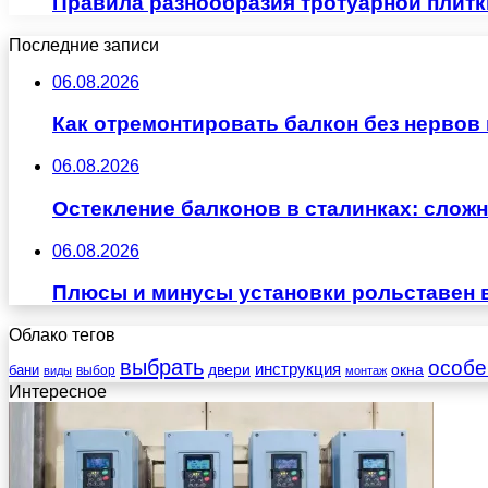
Правила разнообразия тротуарной плитк
Последние записи
06.08.2026
Как отремонтировать балкон без нервов
06.08.2026
Остекление балконов в сталинках: сло
06.08.2026
Плюсы и минусы установки рольставен 
Облако тегов
выбрать
особе
инструкция
бани
двери
окна
виды
выбор
монтаж
Интересное