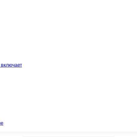
 включает
ие