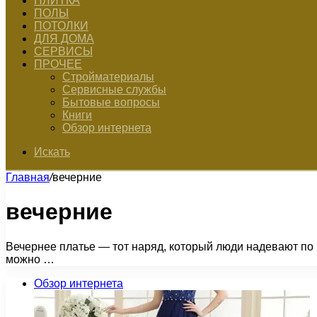
ПЛИТКА
ПОЛЫ
ПОТОЛКИ
ДЛЯ ДОМА
СЕРВИСЫ
ПРОЧЕЕ
Стройматериалы
Сервисные службы
Бытовые вопросы
Книги
Обзор интернета
Искать
Главная
/
вечерние
вечерние
Вечернее платье — тот наряд, который люди надевают по 
можно …
Обзор интернета