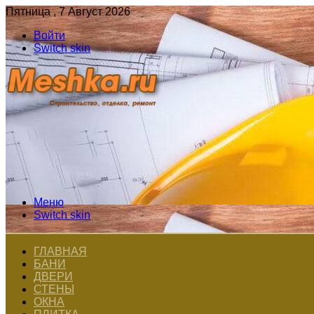
Пятница , 7 Август 2026
Войти
Switch skin
Меню
Switch skin
ГЛАВНАЯ
БАНИ
ДВЕРИ
СТЕНЫ
ОКНА